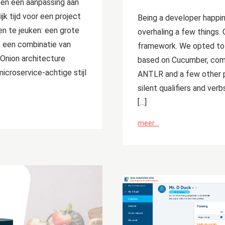
 en een aanpassing aan
jk tijd voor een project
Being a developer happin
en te jeuken: een grote
overhaling a few things.
s een combinatie van
framework. We opted to 
Onion architecture
based on Cucumber, comb
croservice-achtige stijl
ANTLR and a few other po
silent qualifiers and verb
[…]
meer...