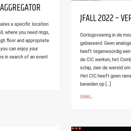
 AGGREGATOR
JFALL 2022 – V
ires a specific location
ll, where you need rings,
Oorlogsvoering in de mod
ugh floor and appropriate
gebaseerd. Geen analoge 
 you can enjoy your
heeft tegenwoordig een 
es in search of an event
de CIC werken, het Comb
schip, zien de wereld om 
Het CIC heeft geen rame
bereiden op […]
meer...