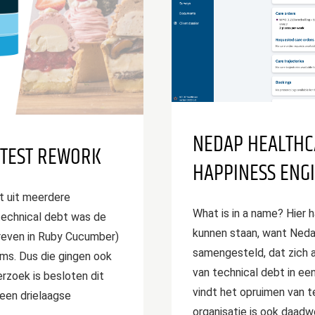
NEDAP HEALTHC
 TEST REWORK
HAPPINESS ENG
t uit meerdere
What is in a name? Hier h
technical debt was de
kunnen staan, want Neda
reven in Ruby Cucumber)
samengesteld, dat zich 
ms. Dus die gingen ook
van technical debt in ee
rzoek is besloten dit
vindt het opruimen van t
een drielaagse
organisatie is ook daadw